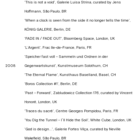
'This is not a void', Galerie Luisa Strina, curated by Jens
Hoffmann, São Paulo, BR
'When a clock is seen from the side it no longer tells the time',
KÖNIG GALERIE, Berlin, DE
'FADE IN / FADE OUT', Bloomberg Space, London, UK
'L’Argent', Frac Ile-de-France, Paris, FR
'Speicher fast voll – Sammeln und Ordnen in der
2008
Gegenwartskunst', Kunstmuseum Solothurn, CH
'The Eternal Flame', Kunsthaus Baselland, Basel, CH
'Boros Collection #1', Berlin, DE
'Past – Forward', Zabludowicz Collection 176, curated by Vincent
Honoré, London, UK
'Traces du sacré', Centre Georges Pompidou, Paris, FR
'You Dig the Tunnel – I`ll Hide the Soil', White Cube, London, UK
'God is design...', Galerie Fortes Vilça, curated by Neville
Wakefield, São Paulo, BR