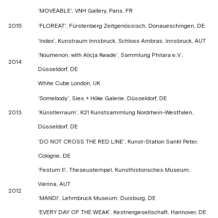
'MOVEABLE', VNH Gallery, Paris, FR
2015
'FLOREAT', Fürstenberg Zeitgenössisch, Donaueschingen, DE
'Index', Kunstraum Innsbruck, Schloss Ambras, Innsbruck, AUT
'Noumenon, with Alicja Kwade', Sammlung Philara e.V.,
2014
Düsseldorf, DE
White Cube London, UK
'Somebody', Sies + Höke Galerie, Düsseldorf, DE
2013
'Künstlerraum', K21 Kunstsammlung Nordrhein-Westfalen,
Düsseldorf, DE
'DO NOT CROSS THE RED LINE', Kunst-Station Sankt Peter,
Cologne, DE
'Festum II', Theseustempel, Kunsthistorisches Museum,
Vienna, AUT
2012
'MANDI', Lehmbruck Museum, Duisburg, DE
'EVERY DAY OF THE WEAK', Kestnergesellschaft, Hannover, DE