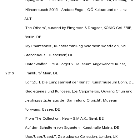
'Dying well – False death', Museum für neue Kunst, Freiburg, DE
'Höhenrausch 2016 - Andere Engel', OÖ Kulturquartier, Linz,
AUT
'The Others', curated by Elmgreen & Dragset, KÖNIG GALERIE,
Berlin, DE
'My Phantasies', Kunstsammlung Nordrhein Westfalen, K21
Ständehaus, Düsseldorf, DE
'Unter Waffen Fire & Forget 2', Museum Angewandte Kunst,
2016
Frankfurt/ Main, DE
'EchtZEIT. Die Langsamkeit der Kunst', Kunstmuseum Bonn, DE
'Gediegenes und Kurioses. Los Carpinteros, Ouyang Chun und
Lieblingsstücke aus der Sammlung Olbricht', Museum
Folkwang, Essen, DE
'From The Collection', New - S.M.A.K., Gent, BE
'Auf den Schultern von Giganten', Kunsthalle Mainz, DE
'Use/User/Used/', Zabludowicz Collection, London, UK