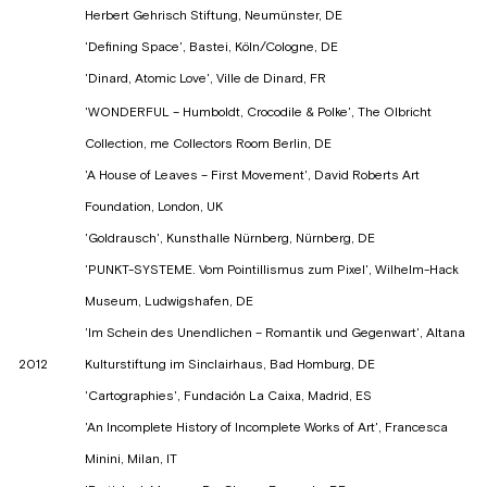
Herbert Gehrisch Stiftung, Neumünster, DE
'Defining Space', Bastei, Köln/Cologne, DE
'Dinard, Atomic Love', Ville de Dinard, FR
'WONDERFUL – Humboldt, Crocodile & Polke', The Olbricht
Collection, me Collectors Room Berlin, DE
'A House of Leaves – First Movement', David Roberts Art
Foundation, London, UK
'Goldrausch', Kunsthalle Nürnberg, Nürnberg, DE
'PUNKT-SYSTEME. Vom Pointillismus zum Pixel', Wilhelm-Hack
Museum, Ludwigshafen, DE
'Im Schein des Unendlichen – Romantik und Gegenwart', Altana
2012
Kulturstiftung im Sinclairhaus, Bad Homburg, DE
'Cartographies', Fundación La Caixa, Madrid, ES
'An Incomplete History of Incomplete Works of Art', Francesca
Minini, Milan, IT