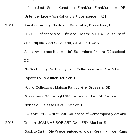
'Infinite Jest', Schirn Kunsthalle Frankfurt, Frankfurt a. M., DE
'Unter der Erde – Von Kafka bis Kippenberger', K21
2014
Kunstsammlung Nordrhein-Westfalen, Düsseldorf, DE
'DIRGE: Reflections on [Life and] Death', MOCA - Museum of
Contemporary Art Cleveland, Cleveland, USA
'Alicja Kwade and Kris Martin', Sammlung Philara, Düsseldorf,
DE
'No Such Thing As History: Four Collections and One Artist',
Espace Louis Vuitton, Munich, DE
'Young Collectors', Maison Particulière, Brussels, BE
'Glasstress: White Light/White Heat at the 55th Venice
Biennale,' Palazzo Cavalli, Venice, IT
'FOR MY EYES ONLY', VJP Collection of Contemporary Art and
2013
Design, UGM MARIBOR ART GALLERY, Maribor, SI
'Back to Earth, Die Wiederentdeckung der Keramik in der Kunst',