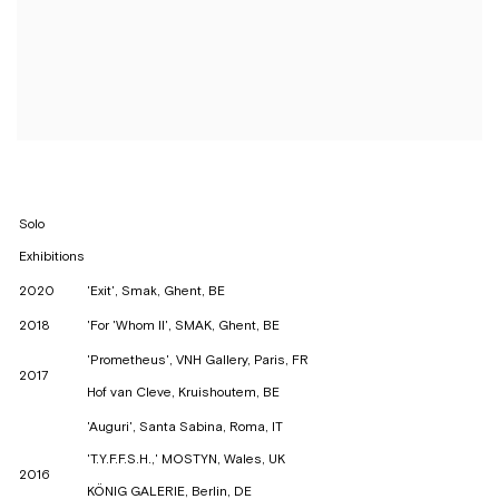
Solo
Exhibitions
2020
'Exit', Smak, Ghent, BE
2018
'For 'Whom II', SMAK, Ghent, BE
'Prometheus', VNH Gallery, Paris, FR
2017
Hof van Cleve, Kruishoutem, BE
'Auguri', Santa Sabina, Roma, IT
'T.Y.F.F.S.H.,' MOSTYN, Wales, UK
2016
KÖNIG GALERIE, Berlin, DE