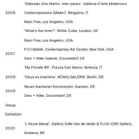
'Eldorado. Kris Martin. Inter pares', Galleria d`Arte Moderna e
2008
Contemporanea GAMeC, Bergamo, IT
Marc Foxx, Los Angeles, USA
'What's the time?', White Cube, London, UK
Marc Foxx, Los Angeles, USA
P.S.1 MoMA, Contemporary Art Center, New York, USA
2007
Sies + Höke Galerie, Düsseldorf, DE
'My Private #5', Piazza San Marco, Venezia, IT
2006
'Deus ex machina', KÖNIG GALERIE, Berlin, DE
Neuer Aachener Kunstverein, Aachen, DE
2005
Sies + Höke, Düsseldorf, DE
G
roup
Exhibition
'L'heure bleue', Gallery Sofie Van de Velde & PLUS-ONE Gallery,
2020
Antwerp, BE