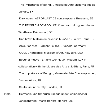
'The Importance of Being…', Museu de Arte Moderna, Rio de
Janeiro, BR
'Dark Ages', AEROPLASTICS contemporary, Brussels, BE
'THE PROBLEM OF GOD', K21 Kunstsammlung Nordrhein-
Westfalen, Düsseldorf, DE
'Une brève histoire de l'avenir', Musée du Louvre, Paris, FR
'@your service', Egmont Palace, Brussels, Germany
'GOLD', Neuberger Museum of Art, New York, USA
'Eppur si muove - art and technique', Mudam, LUX in
collaboration with the Musée des Arts et Métiers, Paris, FR
'The Importance of Being…', Museu de Arte Contemporáneo,
Buenos Aires, AR
'Sculpture in the City', London, UK
2015
'Harmonie und Umbruch. Spiegelungen chinesischer
Landschaften', Marta Herford, Herford, DE