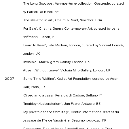
'The Long Goodbye', Vanmoerkerke collection, Oostende, curated
by Patrick De Brock, BE
'The skeleton in art', Cheim & Read, New York, USA
'For Sale', Cristina Guerra Contemporary Art, curated by Jens
Hoffmann, Lisbon, PT
'Learn to Read', Tate Modern, London, curated by Vincent Honoré,
London, UK
'Invisible', Max Wigram Gallery, London, UK
'Absent Without Leave', Victoria Miro Gallery, London, UK
2007
'Some Time Waiting', Kadist Art Foundation, curated by Adam
Carr, Paris, FR
'Ci vediamo a casa', Perarolo di Cadore, Belluno, IT
'Troubleyn/Laboratorium', Jan Fabre, Antwerp, BE
'My private escape from Italy', Centre international d’art et du
paysage de l’île de Vassivière, Beaumont-du-Lac, FR
'Protections. Das ist keine Ausstellung', Kunsthaus Graz,