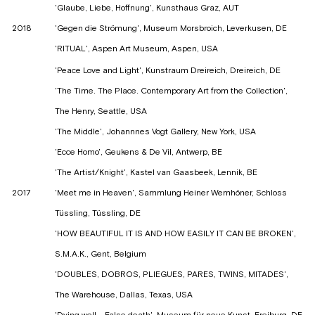
'Glaube, Liebe, Hoffnung', Kunsthaus Graz, AUT
2018
'Gegen die Strömung', Museum Morsbroich, Leverkusen, DE
'RITUAL', Aspen Art Museum, Aspen, USA
'Peace Love and Light', Kunstraum Dreireich, Dreireich, DE
'The Time. The Place. Contemporary Art from the Collection',
The Henry, Seattle, USA
'The Middle', Johannnes Vogt Gallery, New York, USA
'Ecce Homo', Geukens & De Vil, Antwerp, BE
'The Artist/Knight', Kastel van Gaasbeek, Lennik, BE
2017
'Meet me in Heaven', Sammlung Heiner Wemhöner, Schloss
Tüssling, Tüssling, DE
'HOW BEAUTIFUL IT IS AND HOW EASILY IT CAN BE BROKEN',
S.M.A.K., Gent, Belgium
'DOUBLES, DOBROS, PLIEGUES, PARES, TWINS, MITADES',
The Warehouse, Dallas, Texas, USA