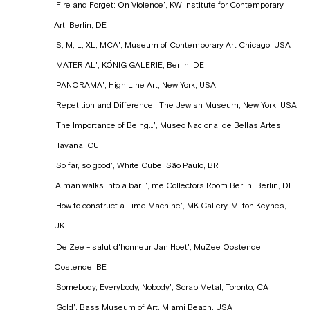
'Fire and Forget: On Violence', KW Institute for Contemporary
Art, Berlin, DE
'S, M, L, XL, MCA', Museum of Contemporary Art Chicago, USA
'MATERIAL', KÖNIG GALERIE, Berlin, DE
'PANORAMA', High Line Art, New York, USA
'Repetition and Difference', The Jewish Museum, New York, USA
'The Importance of Being…', Museo Nacional de Bellas Artes,
Havana, CU
'So far, so good', White Cube, São Paulo, BR
'A man walks into a bar…', me Collectors Room Berlin, Berlin, DE
'How to construct a Time Machine', MK Gallery, Milton Keynes,
UK
'De Zee - salut d'honneur Jan Hoet', MuZee Oostende,
Oostende, BE
'Somebody, Everybody, Nobody', Scrap Metal, Toronto, CA
'Gold', Bass Museum of Art, Miami Beach, USA