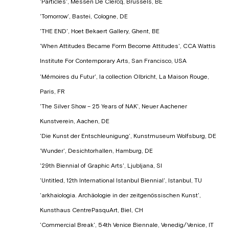
'Particles', Messen De Clercq, Brussels, BE
'Tomorrow', Bastei, Cologne, DE
'THE END', Hoet Bekaert Gallery, Ghent, BE
'When Attitudes Became Form Become Attitudes', CCA Wattis
Institute For Contemporary Arts, San Francisco, USA
'Mémoires du Futur', la collection Olbricht, La Maison Rouge,
Paris, FR
'The Silver Show – 25 Years of NAK', Neuer Aachener
Kunstverein, Aachen, DE
'Die Kunst der Entschleunigung', Kunstmuseum Wolfsburg, DE
'Wunder', Desichtorhallen, Hamburg, DE
'29th Biennial of Graphic Arts', Ljubljana, SI
'Untitled, 12th International Istanbul Biennial', Istanbul, TU
'arkhaiologia. Archäologie in der zeitgenössischen Kunst',
Kunsthaus CentrePasquArt, Biel, CH
'Commercial Break', 54th Venice Biennale, Venedig/Venice, IT