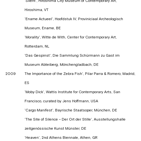
'Silent', Hiroshima City Museum of Contemporary Art,
Hiroshima, VT
'Ename Actueel', Hoofdstuk IV, Proviniciaal Archeologisch
Museum, Ename, BE
'Morality', Witte de With, Center for Contemporary Art,
Rotterdam, NL
'Das Gespinst', Die Sammlung Schürmann zu Gast im
Museum Abteiberg, Mönchengladbach, DE
2009
The Importance of the Zebra Fish', Pilar Parra & Romero, Madrid,
ES
'Moby Dick', Wattis Institute for Contemporary Arts, San
Francisco, curated by Jens Hoffmann, USA
'Cargo Manifest', Bayrische Staatsoper, München, DE
'The Site of Silence – Der Ort der Stille', Ausstellungshalle
zeitgenössische Kunst Münster, DE
'Heaven', 2nd Athens Biennale, Athen, GR