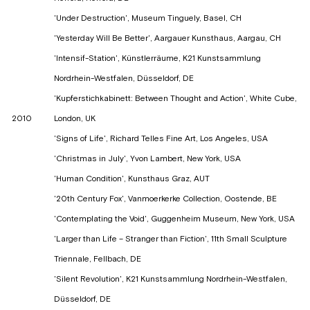
'Under Destruction', Museum Tinguely, Basel, CH
'Yesterday Will Be Better', Aargauer Kunsthaus, Aargau, CH
'Intensif-Station', Künstlerräume, K21 Kunstsammlung
Nordrhein-Westfalen, Düsseldorf, DE
'Kupferstichkabinett: Between Thought and Action', White Cube,
2010
London, UK
'Signs of Life', Richard Telles Fine Art, Los Angeles, USA
'Christmas in July', Yvon Lambert, New York, USA
'Human Condition', Kunsthaus Graz, AUT
'20th Century Fox', Vanmoerkerke Collection, Oostende, BE
'Contemplating the Void', Guggenheim Museum, New York, USA
'Larger than Life – Stranger than Fiction', 11th Small Sculpture
Triennale, Fellbach, DE
'Silent Revolution', K21 Kunstsammlung Nordrhein-Westfalen,
Düsseldorf, DE