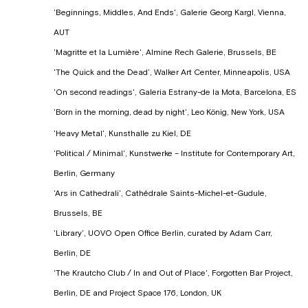
'Beginnings, Middles, And Ends', Galerie Georg Kargl, Vienna,
AUT
'Magritte et la Lumière', Almine Rech Galerie, Brussels, BE
'The Quick and the Dead', Walker Art Center, Minneapolis, USA
'On second readings', Galeria Estrany-de la Mota, Barcelona, ES
'Born in the morning, dead by night', Leo König, New York, USA
'Heavy Metal', Kunsthalle zu Kiel, DE
'Political / Minimal', Kunstwerke – Institute for Contemporary Art,
Berlin, Germany
'Ars in Cathedrali', Cathédrale Saints-Michel-et-Gudule,
Brussels, BE
'Library', UOVO Open Office Berlin, curated by Adam Carr,
Berlin, DE
'The Krautcho Club / In and Out of Place', Forgotten Bar Project,
Berlin, DE and Project Space 176, London, UK