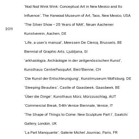
'Nod Nod Wink Wink: Conceptual Art in New Mexico and Its
Influence', The Harwood Museum of Art, Taos, New Mexico, USA
'The Silver Show – 25 Years of NAK', Neuer Aachener
2011
Kunstverein, Aachen, DE
'Life, a user’s manual', Meessen De Clercq, Brussels, BE
Biennial of Graphic Arts, Ljubljana, SI
'arkhaiologia. Archäologie in der zeitgenössischen Kunst',
Kunsthaus CentrePasquArt, Biel/Bienne, CH
'Die Kunst der Entschleunigung', Kunstmuseum Wolfsburg, DE
'Sleeping Beauties', Castle of Gaasbeek, Gaasbeek, BE
'Über die Dinge', Kunsthaus Mürz, Mürzzuschlag, AUT
'Commercial Break, 54th Venice Biennale, Venice, IT
'The Shape of Things to Come: New Sculpture Part I', Saatchi
Gallery, London, UK
'La Part Manquante', Galerie Michel Journiac, Paris, FR