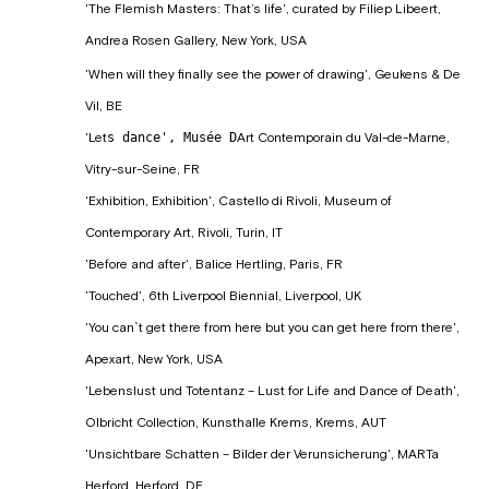
'The Flemish Masters: That’s life', curated by Filiep Libeert,
Andrea Rosen Gallery, New York, USA
'When will they finally see the power of drawing', Geukens & De
Vil, BE
'Let
s dance', Musée D
Art Contemporain du Val-de-Marne,
Vitry-sur-Seine, FR
'Exhibition, Exhibition', Castello di Rivoli, Museum of
Contemporary Art, Rivoli, Turin, IT
'Before and after', Balice Hertling, Paris, FR
'Touched', 6th Liverpool Biennial, Liverpool, UK
'You can`t get there from here but you can get here from there',
Apexart, New York, USA
'Lebenslust und Totentanz – Lust for Life and Dance of Death',
Olbricht Collection, Kunsthalle Krems, Krems, AUT
'Unsichtbare Schatten – Bilder der Verunsicherung', MARTa
Herford, Herford, DE